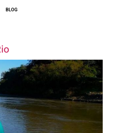
BLOG
io​