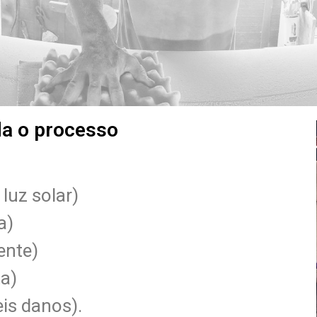
a o processo
 luz solar)
a)
ente)
a)
eis danos).