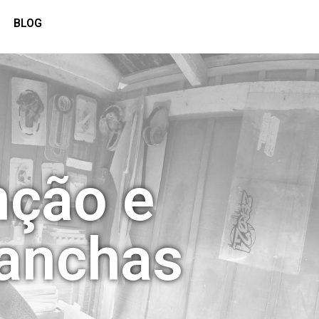
BLOG
nção e
ranchas