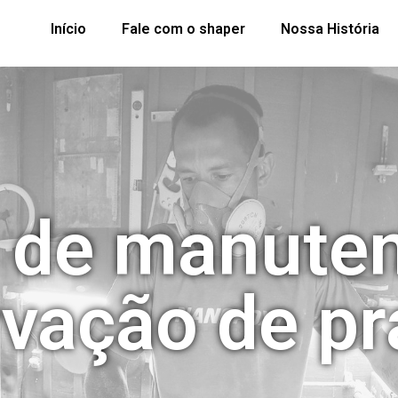
Início
Fale com o shaper
Nossa História
 de manute
vação de p